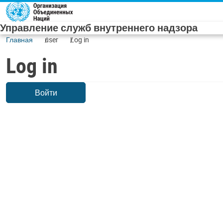
Skip to main content
Управление служб внутреннего надзора
Главная
user
Log in
Log in
Войти