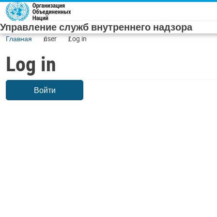
Skip to main content
Управление служб внутреннего надзора
Главная
user
Log in
Log in
Войти