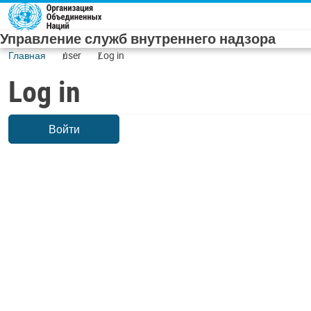
Skip to main content
Управление служб внутреннего надзора
Главная
user
Log in
Log in
Войти