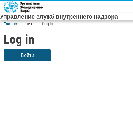
Skip to main content
Управление служб внутреннего надзора
Главная
user
Log in
Log in
Войти