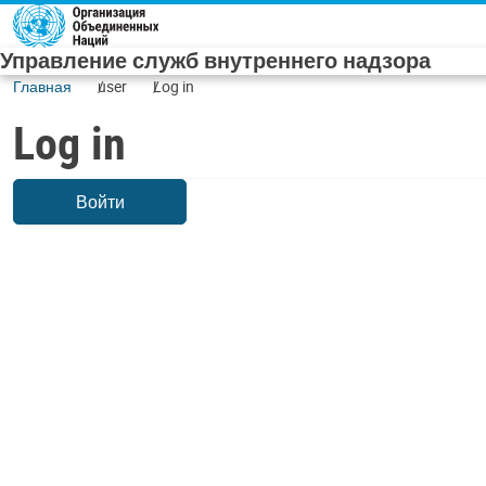
Skip to main content
Управление служб внутреннего надзора
Главная
user
Log in
Log in
Войти