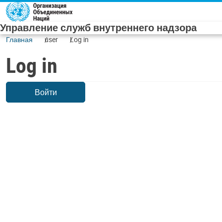
Skip to main content
Управление служб внутреннего надзора
Главная
user
Log in
Log in
Войти