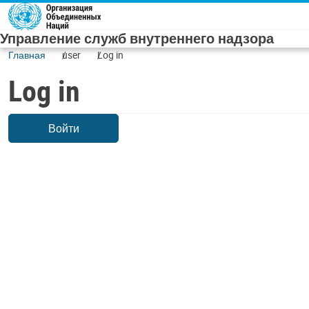
Skip to main content
Управление служб внутреннего надзора
Главная
user
Log in
Log in
Войти