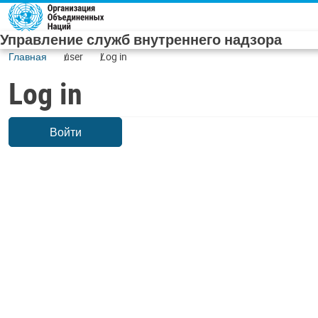
Skip to main content
Управление служб внутреннего надзора
Главная
user
Log in
Log in
Войти