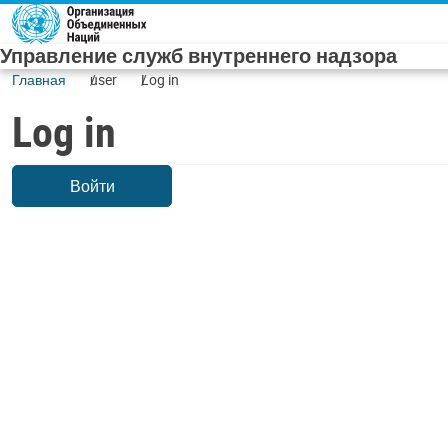
Skip to main content
Управление служб внутреннего надзора
Главная
user
Log in
Log in
Войти