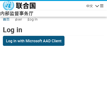
Skip to main content
中文
Navigatio
内部监督事务厅
首页
user
Log in
Log in
Log in with Microsoft AAD Client