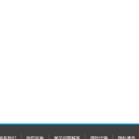
联系我们
版权所有
常见问题解答
提防诈骗
隐私通告