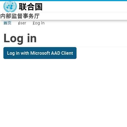
Skip to main content
内部监督事务厅
首页
user
Log in
Log in
Log in with Microsoft AAD Client