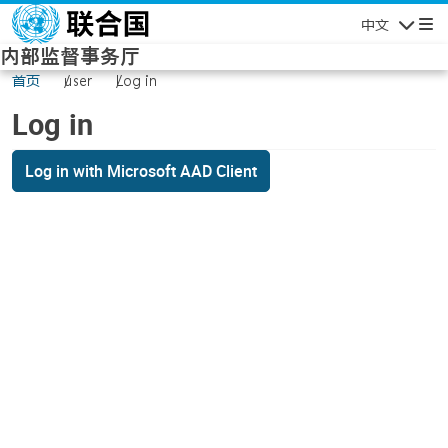
Skip to main content
中文
Navigatio
内部监督事务厅
首页
user
Log in
Log in
Log in with Microsoft AAD Client