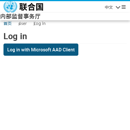
Skip to main content
中文
Navigatio
内部监督事务厅
首页
user
Log in
Log in
Log in with Microsoft AAD Client