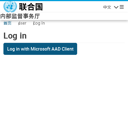
Skip to main content
中文
Navigatio
内部监督事务厅
首页
user
Log in
Log in
Log in with Microsoft AAD Client