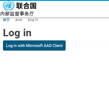
Skip to main content
内部监督事务厅
首页
user
Log in
Log in
Log in with Microsoft AAD Client