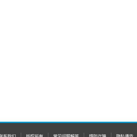
联系我们
版权所有
常见问题解答
提防诈骗
隐私通告