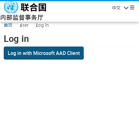
Skip to main content
中文
Navigatio
内部监督事务厅
首页
user
Log in
Log in
Log in with Microsoft AAD Client