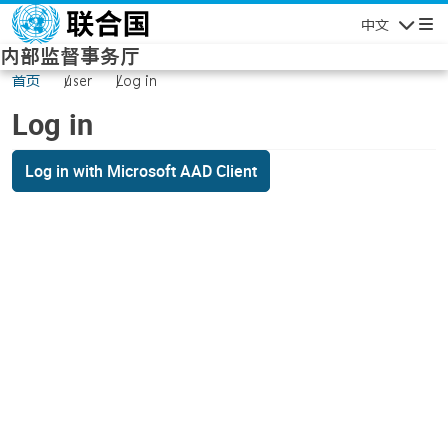
Skip to main content
中文
Navigatio
内部监督事务厅
首页
user
Log in
Log in
Log in with Microsoft AAD Client