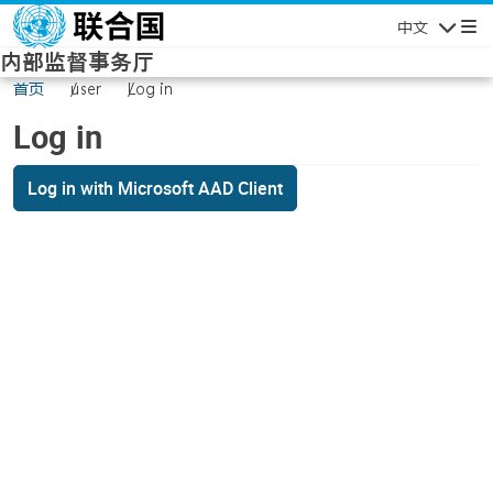
Skip to main content
中文
Navigatio
内部监督事务厅
首页
user
Log in
Log in
Log in with Microsoft AAD Client