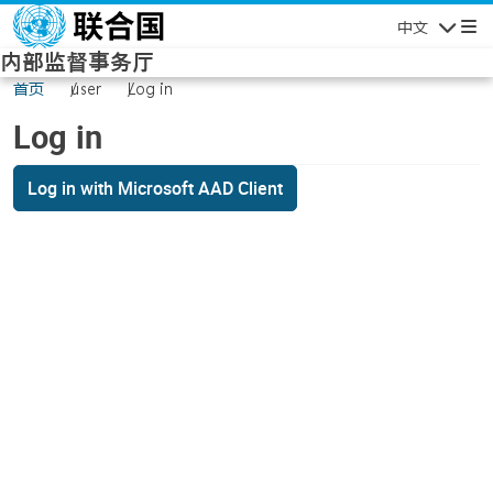
Skip to main content
中文
Navigatio
内部监督事务厅
首页
user
Log in
Log in
Log in with Microsoft AAD Client