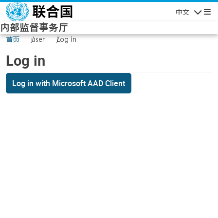
Skip to main content
中文
Navigatio
内部监督事务厅
首页
user
Log in
Log in
Log in with Microsoft AAD Client