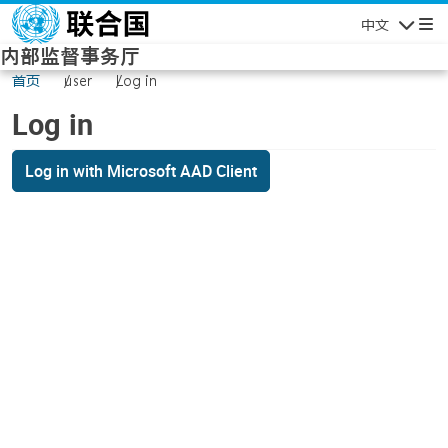
Skip to main content
中文
Navigatio
内部监督事务厅
首页
user
Log in
Log in
Log in with Microsoft AAD Client