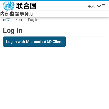
Skip to main content
中文
Navigatio
内部监督事务厅
首页
user
Log in
Log in
Log in with Microsoft AAD Client