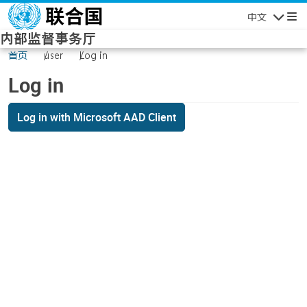
Skip to main content
中文
Navigatio
内部监督事务厅
首页
user
Log in
Log in
Log in with Microsoft AAD Client