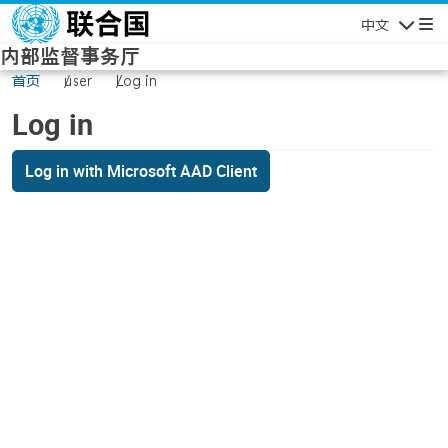
Skip to main content
中文
Navigatio
内部监督事务厅
首页
user
Log in
Log in
Log in with Microsoft AAD Client