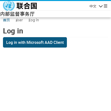
Skip to main content
中文
Navigatio
内部监督事务厅
首页
user
Log in
Log in
Log in with Microsoft AAD Client