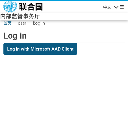
Skip to main content
中文
Navigatio
内部监督事务厅
首页
user
Log in
Log in
Log in with Microsoft AAD Client