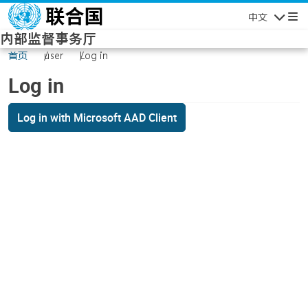
Skip to main content
中文
Navigatio
内部监督事务厅
首页
user
Log in
Log in
Log in with Microsoft AAD Client