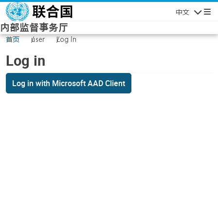
Skip to main content
中文
Navigatio
内部监督事务厅
首页
user
Log in
Log in
Log in with Microsoft AAD Client