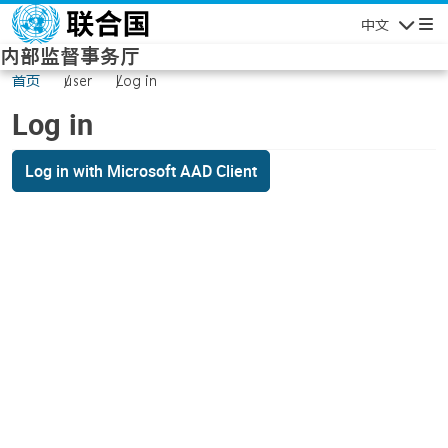
Skip to main content
中文
Navigatio
内部监督事务厅
首页
user
Log in
Log in
Log in with Microsoft AAD Client