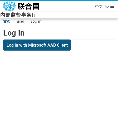
Skip to main content
中文
Navigatio
内部监督事务厅
首页
user
Log in
Log in
Log in with Microsoft AAD Client