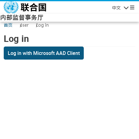
Skip to main content
中文
Navigatio
内部监督事务厅
首页
user
Log in
Log in
Log in with Microsoft AAD Client