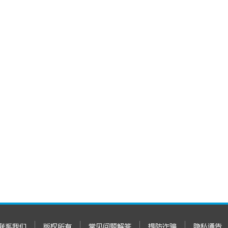
联系我们
版权所有
常见问题解答
提防诈骗
隐私通告