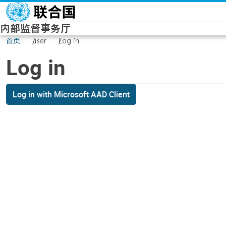
Skip to main content
内部监督事务厅
首页
user
Log in
Log in
Log in with Microsoft AAD Client