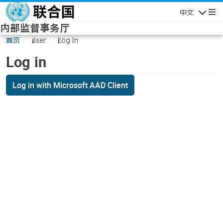
Skip to main content
中文
Navigatio
内部监督事务厅
首页
user
Log in
Log in
Log in with Microsoft AAD Client