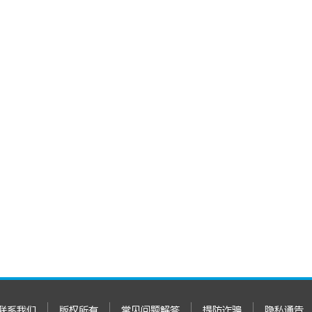
联系我们
版权所有
常见问题解答
提防诈骗
隐私通告