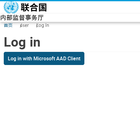
Skip to main content
内部监督事务厅
首页
user
Log in
Log in
Log in with Microsoft AAD Client