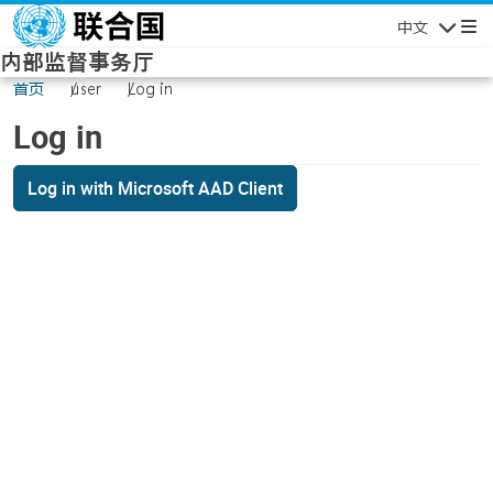
Skip to main content
中文
Navigatio
内部监督事务厅
首页
user
Log in
Log in
Log in with Microsoft AAD Client