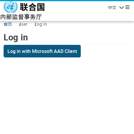
Skip to main content
中文
Navigatio
内部监督事务厅
首页
user
Log in
Log in
Log in with Microsoft AAD Client