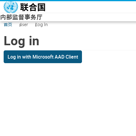
Skip to main content
内部监督事务厅
首页
user
Log in
Log in
Log in with Microsoft AAD Client