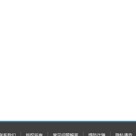
联系我们
版权所有
常见问题解答
提防诈骗
隐私通告