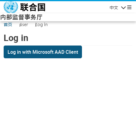
Skip to main content
中文
Navigatio
内部监督事务厅
首页
user
Log in
Log in
Log in with Microsoft AAD Client