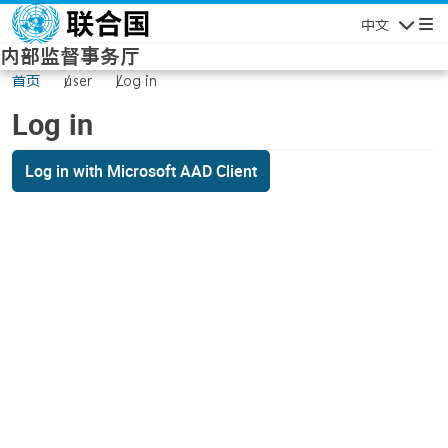
Skip to main content
中文
Navigatio
内部监督事务厅
首页
user
Log in
Log in
Log in with Microsoft AAD Client