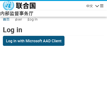
Skip to main content
中文
Navigatio
内部监督事务厅
首页
user
Log in
Log in
Log in with Microsoft AAD Client