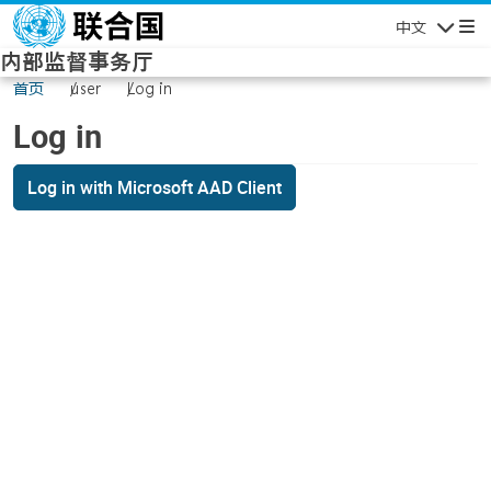
Skip to main content
中文
Navigatio
内部监督事务厅
首页
user
Log in
Log in
Log in with Microsoft AAD Client