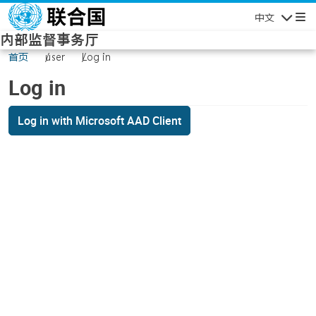
Skip to main content
中文
Navigatio
内部监督事务厅
首页
user
Log in
Log in
Log in with Microsoft AAD Client