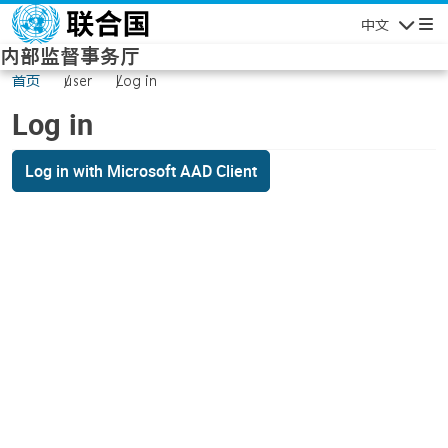
Skip to main content
中文
Navigatio
内部监督事务厅
首页
user
Log in
Log in
Log in with Microsoft AAD Client