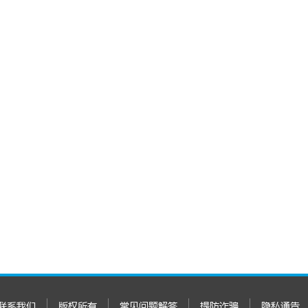
联系我们
版权所有
常见问题解答
提防诈骗
隐私通告