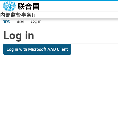
Skip to main content
内部监督事务厅
首页
user
Log in
Log in
Log in with Microsoft AAD Client