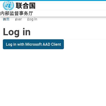
Skip to main content
内部监督事务厅
首页
user
Log in
Log in
Log in with Microsoft AAD Client