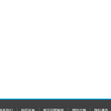
联系我们
版权所有
常见问题解答
提防诈骗
隐私通告