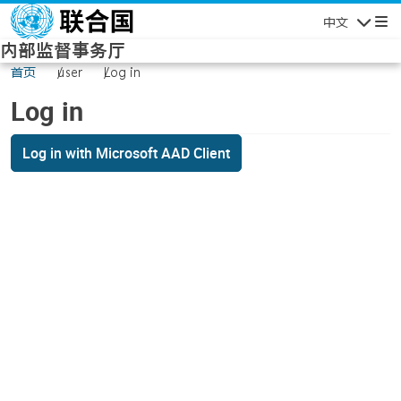
Skip to main content
中文
Navigatio
内部监督事务厅
首页
user
Log in
Log in
Log in with Microsoft AAD Client