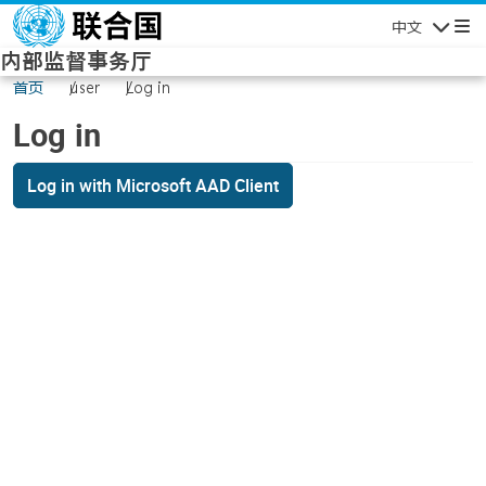
Skip to main content
中文
Navigatio
内部监督事务厅
首页
user
Log in
Log in
Log in with Microsoft AAD Client