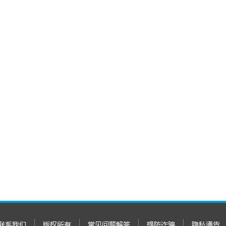
联系我们
版权所有
常见问题解答
提防诈骗
隐私通告