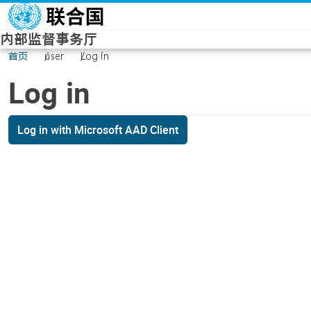
Skip to main content
内部监督事务厅
首页
user
Log in
Log in
Log in with Microsoft AAD Client