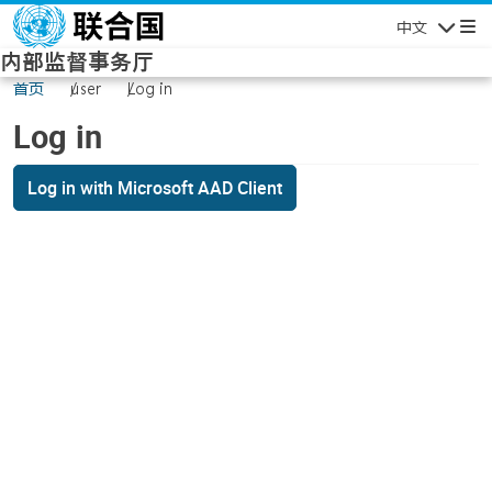
Skip to main content
中文
Navigatio
内部监督事务厅
首页
user
Log in
Log in
Log in with Microsoft AAD Client