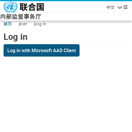
Skip to main content
中文
Navigatio
内部监督事务厅
首页
user
Log in
Log in
Log in with Microsoft AAD Client